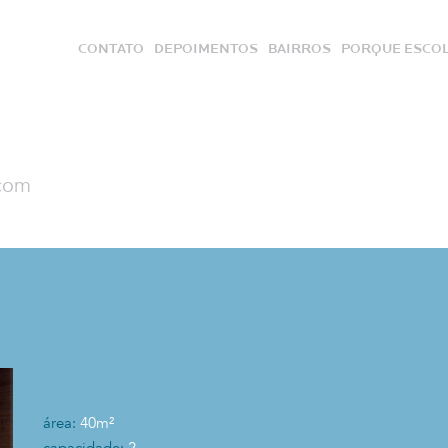
CONTATO
DEPOIMENTOS
BAIRROS
PORQUE ESCOL
.com
área:
40m²