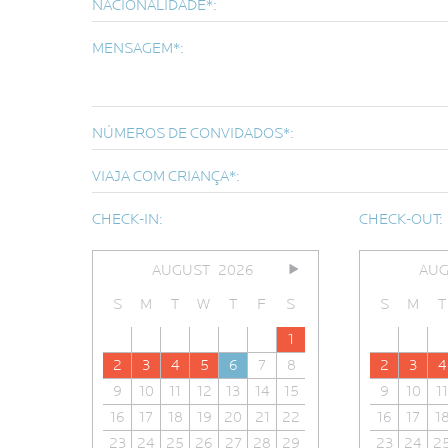
NACIONALIDADE*:
MENSAGEM*:
NÚMEROS DE CONVIDADOS*:
VIAJA COM CRIANÇA*:
CHECK-IN:
CHECK-OUT:
AUGUST
2026
AUG
S
M
T
W
T
F
S
S
M
T
1
2
3
4
5
6
7
8
2
3
4
9
10
11
12
13
14
15
9
10
11
16
17
18
19
20
21
22
16
17
1
23
24
25
26
27
28
29
23
24
2