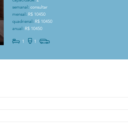
capacidade:
2
semanal:
consultar
mensal:
R$ 10450
quadrienal:
R$ 10450
anual:
R$ 10450
1
1