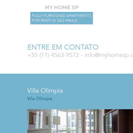
MY HOME SP
FULLY FURNISHED APARTMENTS
FOR RENT IN SAO PAULO
ENTRE EM CONTATO
+55 (11) 4563-9572 - info@myhomesp
Villa Olimpia
Vila Olímpia