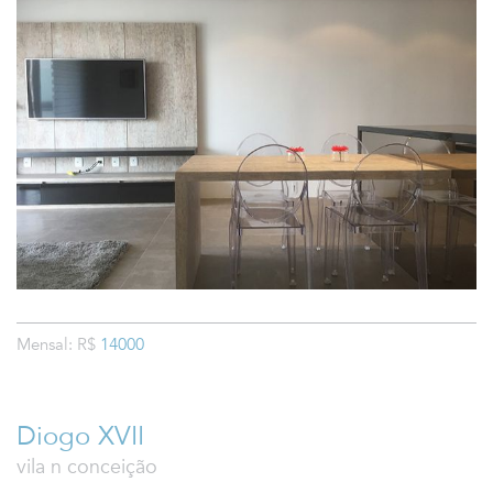
Mensal: R$
14000
Diogo XVII
vila n conceição