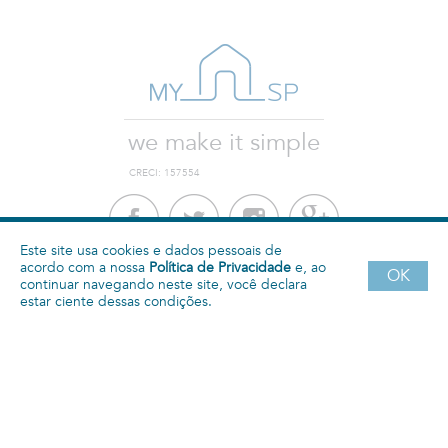
we make it simple
CRECI: 157554
Este site usa cookies e dados pessoais de
acordo com a nossa
Política de Privacidade
e, ao
OK
como funciona
|
política de privacidade
|
continuar navegando neste site, você declara
termos e condições
estar ciente dessas condições.