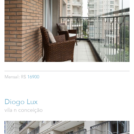
Mensal: R$
16900
Diogo Lux
vila n conceição