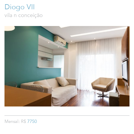
Diogo VII
vila n conceição
Mensal: R$
7750