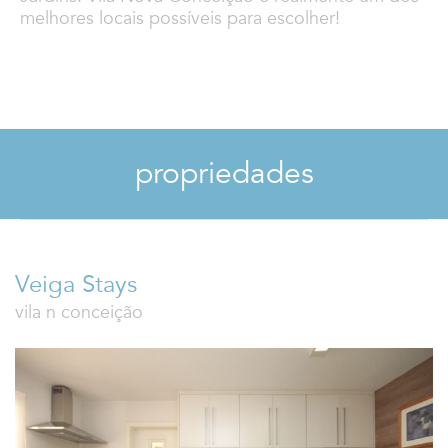
melhores locais possíveis para escolher!
propriedades
Veiga Stays
vila n conceição