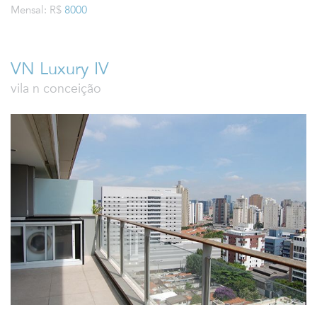
Mensal: R$
8000
VN Luxury IV
vila n conceição