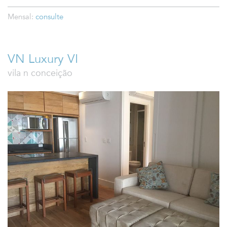
Mensal:
consulte
VN Luxury VI
vila n conceição