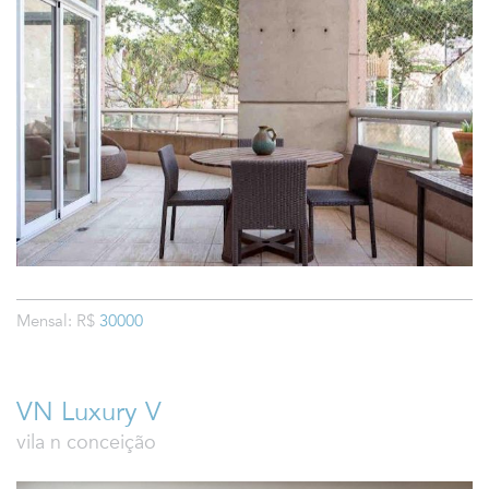
Mensal: R$
30000
VN Luxury V
vila n conceição