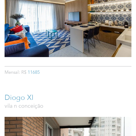
Mensal: R$
11685
Diogo XI
vila n conceição