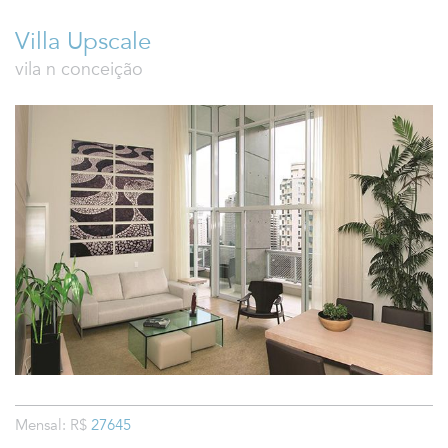
Villa Upscale
vila n conceição
Mensal: R$
27645