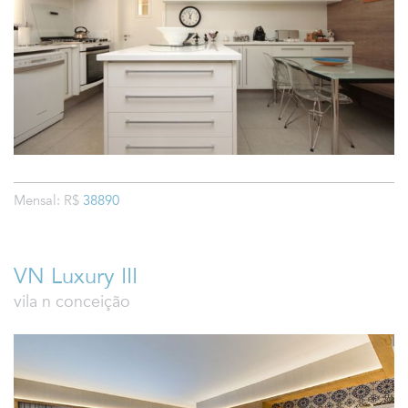
Mensal: R$
38890
VN Luxury III
vila n conceição