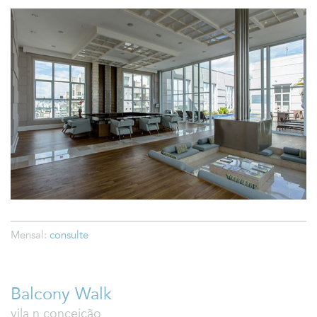
Mensal:
consulte
Balcony Walk
vila n conceição