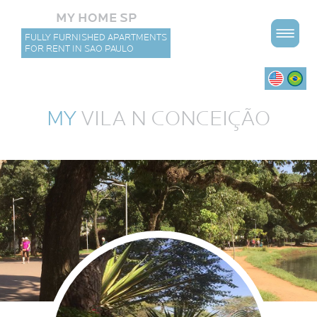
MY HOME SP
FULLY FURNISHED APARTMENTS
FOR RENT IN SAO PAULO
MY
VILA N CONCEIÇÃO