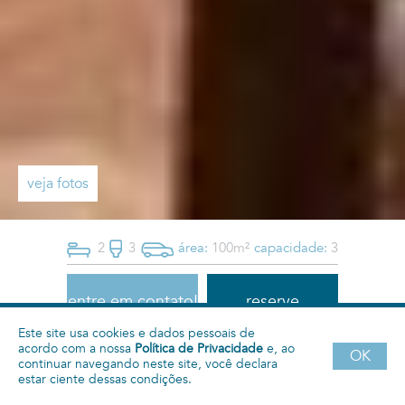
veja fotos
2
3
área:
100m²
capacidade:
3
entre em contato!
reserve
Este site usa cookies e dados pessoais de
acordo com a nossa
Política de Privacidade
e, ao
Semanal
Mensal
Quadrienal
Anual
OK
continuar navegando neste site, você declara
estar ciente dessas condições.
3330
11250
10000
9450
R$
R$
R$
R$