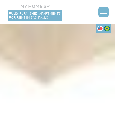
MY HOME SP
FULLY FURNISHED APARTMENTS
FOR RENT IN SAO PAULO