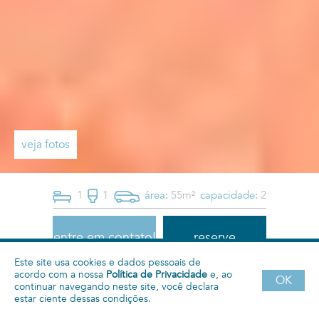
veja fotos
1
1
área:
55m²
capacidade:
2
entre em contato!
reserve
Este site usa cookies e dados pessoais de
acordo com a nossa
Política de Privacidade
e, ao
Semanal
Mensal
Quadrienal
Anual
OK
continuar navegando neste site, você declara
estar ciente dessas condições.
consultar
7000
7000
7000
R$
R$
R$