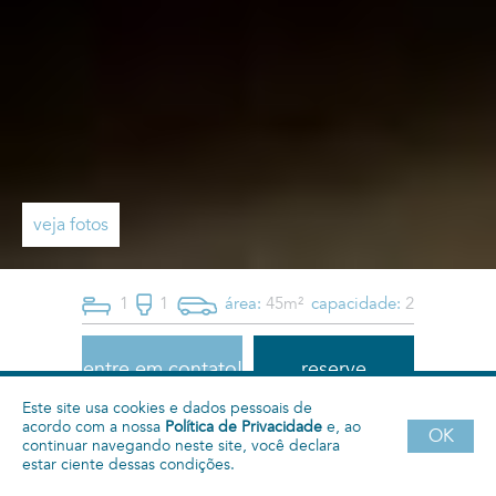
veja fotos
1
1
área:
45m²
capacidade:
2
entre em contato!
reserve
Este site usa cookies e dados pessoais de
acordo com a nossa
Política de Privacidade
e, ao
Semanal
Mensal
Quadrienal
Anual
OK
continuar navegando neste site, você declara
estar ciente dessas condições.
2800
7500
7060
6670
R$
R$
R$
R$