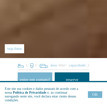
veja fotos
1
1
área:
60m²
capacidade:
2
entre em contato!
reserve
Este site usa cookies e dados pessoais de acordo com a
Semanal
Mensal
Quadrienal
Anual
nossa
Política de Privacidade
e, ao continuar
OK
navegando neste site, você declara estar ciente dessas
condições.
consultar
11876
10000
9550
R$
R$
R$