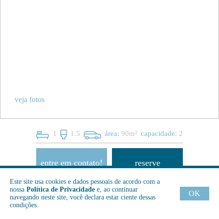
veja fotos
1
1.5
área:
90m²
capacidade:
2
entre em contato!
reserve
Este site usa cookies e dados pessoais de acordo com a
Semanal
Mensal
Quadrienal
Anual
nossa
Política de Privacidade
e, ao continuar
OK
navegando neste site, você declara estar ciente dessas
condições.
consultar
17500
16470
15555
R$
R$
R$